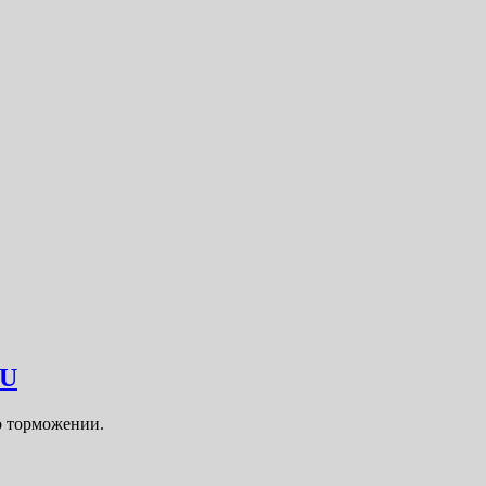
BU
о торможении.