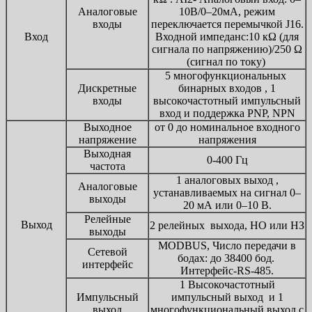
Аналоговые
10В/0–20мА, режим
входы
переключается перемычкой J16.
Вход
Входной импеданс:10 кΩ (для
сигнала по напряжению)/250 Ω
(сигнал по току)
5 многофункциональных
Дискретные
бинарных входов , 1
входы
высокочастотный импульсный
вход и поддержка PNP, NPN
Выходное
от 0 до номинальное входного
напряжение
напряжения
Выходная
0-400 Гц
частота
1 аналоговых выход ,
Аналоговые
устанавливаемых на сигнал 0–
выходы
20 мА или 0–10 В.
Релейные
Выход
2 релейных выхода, НО или НЗ
выходы
MODBUS, Число передачи в
Сетевой
бодах: до 38400 бод.
интерфейс
Интерфейс-RS-485.
1 Высокочастотный
Импульсный
импульсный выход и 1
выход
многофункциональный выход с