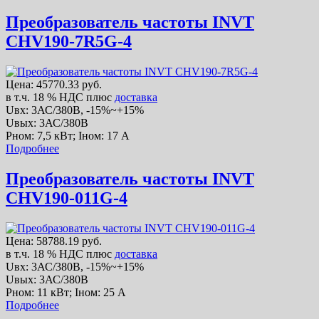
Преобразователь частоты INVT
CHV190-7R5G-4
Цена:
45770.33 руб.
в т.ч. 18 % НДС
плюс
доставка
Uвх: 3АС/380В, -15%~+15%
Uвых: 3АС/380В
Рном: 7,5 кВт; Iном: 17 А
Подробнее
Преобразователь частоты INVT
CHV190-011G-4
Цена:
58788.19 руб.
в т.ч. 18 % НДС
плюс
доставка
Uвх: 3АС/380В, -15%~+15%
Uвых: 3АС/380В
Рном: 11 кВт; Iном: 25 А
Подробнее