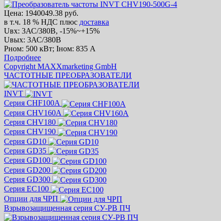
Цена:
1940049.38 руб.
в т.ч. 18 % НДС
плюс
доставка
Uвх: 3АС/380В, -15%~+15%
Uвых: 3АС/380В
Рном: 500 кВт; Iном: 835 А
Подробнее
Copyright MAXXmarketing GmbH
ЧАСТОТНЫЕ ПРЕОБРАЗОВАТЕЛИ
INVT
Серия CHF100A
Серия CHV160A
Серия CHV180
Серия CHV190
Серия GD10
Серия GD35
Серия GD100
Серия GD200
Серия GD300
Серия EC100
Опции для ЧРП
Взрывозащищенная серия СУ-РВ ПЧ