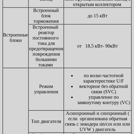
открытым коллектором
Встроенный
блок
до 15 кВт
торможения
Встроенный
реактор
Встроенные
постоянного
блоки
тока для
от 18,5 кВт- 90кВт
предотвращения
повреждения
большими
токами
по вольт-частотной
характеристике U/F
Режим
векторное без обратной
управления
связи (SVC)
управление по
замкнутому контуру (VC)
Асинхронный и синхронный (
если организована обратная
Тип двигателя
связь с энкодера sin/cos или или
UVW ) двигатель