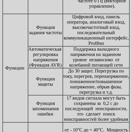
частоте 0 Гц (векторное
управление).
Цифровой вход, панель
оператора, аналоговый вход,
Функция
высокочастотный вход,
задания частоты
последовательный
коммуникационный интерфейс,
Profibus
Автоматическая
Поддержка выходного
регулировка
напряжения на заданном
напряжения
уровне независимо от
(Функция AVR)
колебаний питающей сети
Функции
До 30 защит. Перегрузка по
току, перегрев, перенапряжение,
Функции
пониженное/повышенное
защиты
напряжение, обрыв фазы,
перегрузка и т.д.
17 видов сигнала могут быть
Функция
сохранены за 0,2 с до
запоминания
последующей неисправности,
ошибки
это сделает поиск
неисправностей более удобным
от - 10°С до + 40°С. Мощность