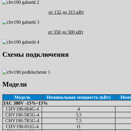
от 132 до 315 кВт
от 350 до 500 кВт
Схемы подключения
Модели
Модель
Номинальная мощность (кВт)
Номи
3AC 380V -15%~15%
CHV190-004G-4
4
CHV190-5R5G-4
5,5
CHV190-7R5G-4
7,5
CHV190-011G-4
11